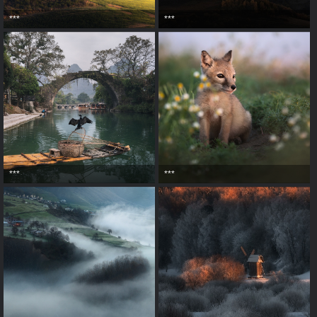
***
***
***
***