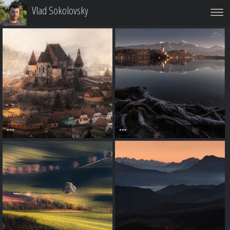
Vlad Sokolovsky
***
***