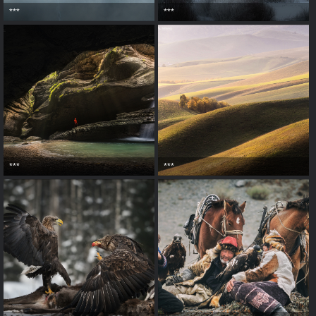
***
***
***
***